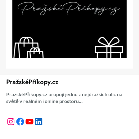
PražskéPříkopy.cz
PražskéPříkopy.cz propojí jednu z nejdražších ulic na
světě v reálném i online prostoru…
Instagram
Facebook
YouTube
LinkedIn