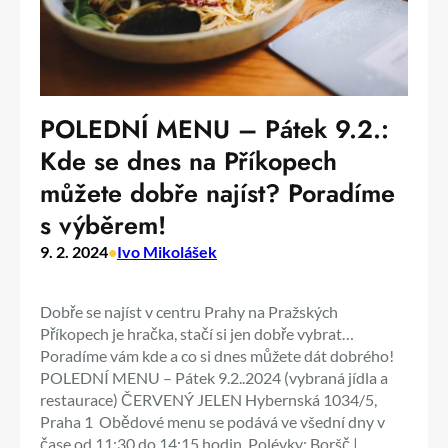
POLEDNÍ MENU – Pátek 9.2.:
Kde se dnes na Příkopech
můžete dobře najíst? Poradíme
s výběrem!
9. 2. 2024
•
Ivo Mikolášek
Dobře se najíst v centru Prahy na Pražských
Příkopech je hračka, stačí si jen dobře vybrat…
Poradíme vám kde a co si dnes můžete dát dobrého!
POLEDNÍ MENU – Pátek 9.2..2024 (vybraná jídla a
restaurace) ČERVENÝ JELEN Hybernská 1034/5,
Praha 1 Obědové menu se podává ve všední dny v
čase od 11:30 do 14:15 hodin. Polévky: Boršč |