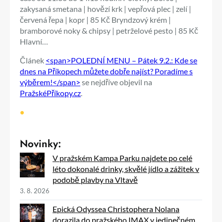
zakysaná smetana | hovězí krk | vepřová plec | zelí |
červená řepa | kopr | 85 Kč Bryndzový krém |
bramborové noky & chipsy | petrželové pesto | 85 Kč
Hlavní…
Článek
<span>POLEDNÍ MENU – Pátek 9.2.: Kde se
dnes na Příkopech můžete dobře najíst? Poradíme s
výběrem!</span>
se nejdříve objevil na
PražskéPříkopy.cz
.
•
Novinky:
V pražském Kampa Parku najdete po celé
léto dokonalé drinky, skvělé jídlo a zážitek v
podobě plavby na Vltavě
3. 8. 2026
Epická Odyssea Christophera Nolana
dorazila do pražského IMAX v jedinečném