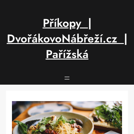
Přeskočit
na
obsah
Příkopy |
DvořákovoNábřeží.cz |
Pařížská