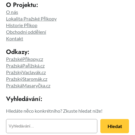
O Projektu:
O nás
Lokalita Pražské Příkopy
Historie Příkop
Obchodní oddělení
Kontakt
Odkazy:
PražskéPříkopy.cz
PražskáPařížská.cz
PražskýVaclavák.cz
PražskýStaromák.cz
PražskáMasaryčka.cz
Vyhledávání:
Hledáte něco konkrétního? Zkuste hledat níže!
H
Hledat
l