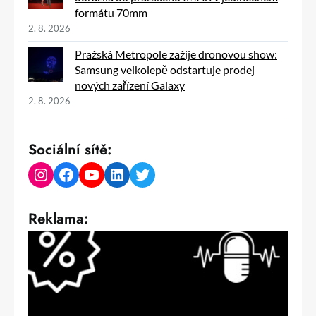
formátu 70mm
2. 8. 2026
Pražská Metropole zažije dronovou show:
Samsung velkolepě odstartuje prodej
nových zařízení Galaxy
2. 8. 2026
Sociální sítě:
Instagram
Facebook
YouTube
LinkedIn
Twitter
Reklama: