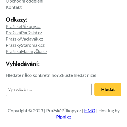
Obchodní oddělení
Kontakt
Odkazy:
PražskéPříkopy.cz
PražskáPařížská.cz
PražskýVaclavák.cz
PražskýStaromák.cz
PražskáMasaryčka.cz
Vyhledávání:
Hledáte něco konkrétního? Zkuste hledat níže!
H
Hledat
l
e
d
a
Copyright © 2023 | PražskéPříkopy.cz |
HMG
| Hosting by
t
Pipni.cz