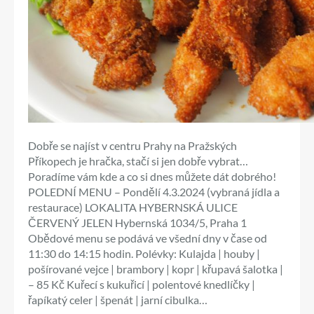
Dobře se najíst v centru Prahy na Pražských
Příkopech je hračka, stačí si jen dobře vybrat…
Poradíme vám kde a co si dnes můžete dát dobrého!
POLEDNÍ MENU – Pondělí 4.3.2024 (vybraná jídla a
restaurace) LOKALITA HYBERNSKÁ ULICE
ČERVENÝ JELEN Hybernská 1034/5, Praha 1
Obědové menu se podává ve všední dny v čase od
11:30 do 14:15 hodin. Polévky: Kulajda | houby |
pošírované vejce | brambory | kopr | křupavá šalotka |
– 85 Kč Kuřecí s kukuřicí | polentové knedlíčky |
řapíkatý celer | špenát | jarní cibulka…