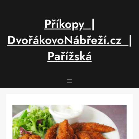
Přeskočit
na
obsah
Příkopy |
DvořákovoNábřeží.cz |
Pařížská