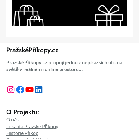
PražskéPříkopy.cz
PražskéPříkopy.cz propojí jednu z nejdražších ulic na
světě v reálném i online prostoru…
Instagram
Facebook
YouTube
LinkedIn
O Projektu:
O nás
Lokalita Pražské Příkopy
Historie Příkop