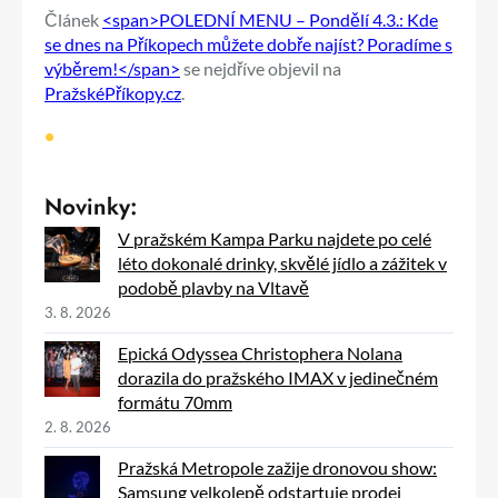
Článek
<span>POLEDNÍ MENU – Pondělí 4.3.: Kde
se dnes na Příkopech můžete dobře najíst? Poradíme s
výběrem!</span>
se nejdříve objevil na
PražskéPříkopy.cz
.
•
Novinky:
V pražském Kampa Parku najdete po celé
léto dokonalé drinky, skvělé jídlo a zážitek v
podobě plavby na Vltavě
3. 8. 2026
Epická Odyssea Christophera Nolana
dorazila do pražského IMAX v jedinečném
formátu 70mm
2. 8. 2026
Pražská Metropole zažije dronovou show:
Samsung velkolepě odstartuje prodej