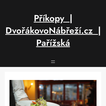
Přeskočit
na
obsah
Příkopy |
DvořákovoNábřeží.cz |
Pařížská