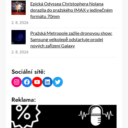
Epická Odyssea Christophera Nolana
dorazila do pražského IMAX v jedinečném
formátu 70mm
2. 8. 2026
Pražská Metropole zažije dronovou show:
Samsung velkolepě odstartuje prodej
nových zařízení Galaxy
2. 8. 2026
Sociální sítě:
Instagram
Facebook
YouTube
LinkedIn
Twitter
Reklama: