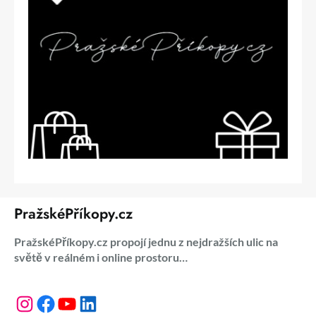
PražskéPříkopy.cz
PražskéPříkopy.cz propojí jednu z nejdražších ulic na
světě v reálném i online prostoru…
Instagram
Facebook
YouTube
LinkedIn