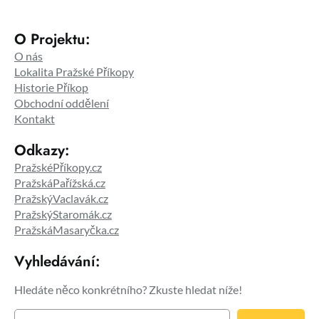
O Projektu:
O nás
Lokalita Pražské Příkopy
Historie Příkop
Obchodní oddělení
Kontakt
Odkazy:
PražskéPříkopy.cz
PražskáPařížská.cz
PražskýVaclavák.cz
PražskýStaromák.cz
PražskáMasaryčka.cz
Vyhledávání:
Hledáte něco konkrétního? Zkuste hledat níže!
H