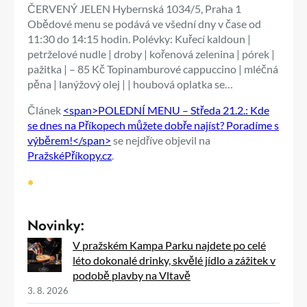
ČERVENÝ JELEN Hybernská 1034/5, Praha 1
Obědové menu se podává ve všední dny v čase od
11:30 do 14:15 hodin. Polévky: Kuřecí kaldoun |
petrželové nudle | droby | kořenová zelenina | pórek |
pažitka | – 85 Kč Topinamburové cappuccino | mléčná
pěna | lanýžový olej | | houbová oplatka se…
Článek
<span>POLEDNÍ MENU – Středa 21.2.: Kde
se dnes na Příkopech můžete dobře najíst? Poradíme s
výběrem!</span>
se nejdříve objevil na
PražskéPříkopy.cz
.
•
Novinky:
V pražském Kampa Parku najdete po celé
léto dokonalé drinky, skvělé jídlo a zážitek v
podobě plavby na Vltavě
3. 8. 2026