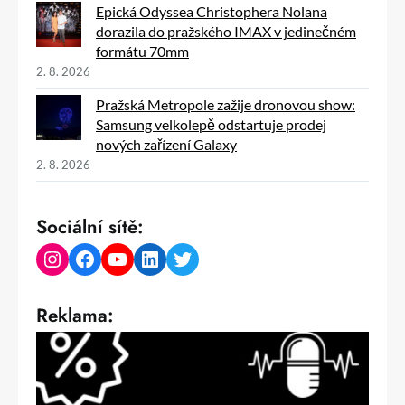
Epická Odyssea Christophera Nolana
dorazila do pražského IMAX v jedinečném
formátu 70mm
2. 8. 2026
Pražská Metropole zažije dronovou show:
Samsung velkolepě odstartuje prodej
nových zařízení Galaxy
2. 8. 2026
Sociální sítě:
Instagram
Facebook
YouTube
LinkedIn
Twitter
Reklama: