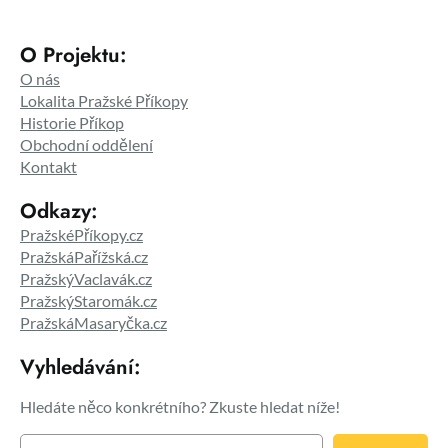
O Projektu:
O nás
Lokalita Pražské Příkopy
Historie Příkop
Obchodní oddělení
Kontakt
Odkazy:
PražskéPříkopy.cz
PražskáPařížská.cz
PražskýVaclavák.cz
PražskýStaromák.cz
PražskáMasaryčka.cz
Vyhledávání:
Hledáte něco konkrétního? Zkuste hledat níže!
H