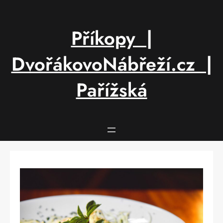
Přeskočit
na
obsah
Příkopy |
DvořákovoNábřeží.cz |
Pařížská