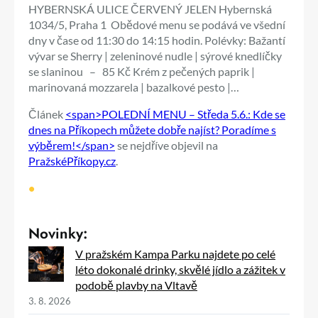
HYBERNSKÁ ULICE ČERVENÝ JELEN Hybernská
1034/5, Praha 1 Obědové menu se podává ve všední
dny v čase od 11:30 do 14:15 hodin. Polévky: Bažantí
vývar se Sherry | zeleninové nudle | sýrové knedlíčky
se slaninou – 85 Kč Krém z pečených paprik |
marinovaná mozzarela | bazalkové pesto |…
Článek
<span>POLEDNÍ MENU – Středa 5.6.: Kde se
dnes na Příkopech můžete dobře najíst? Poradíme s
výběrem!</span>
se nejdříve objevil na
PražskéPříkopy.cz
.
•
Novinky:
V pražském Kampa Parku najdete po celé
léto dokonalé drinky, skvělé jídlo a zážitek v
podobě plavby na Vltavě
3. 8. 2026