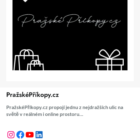
PražskéPříkopy.cz
PražskéPříkopy.cz propojí jednu z nejdražších ulic na
světě v reálném i online prostoru…
Instagram
Facebook
YouTube
LinkedIn